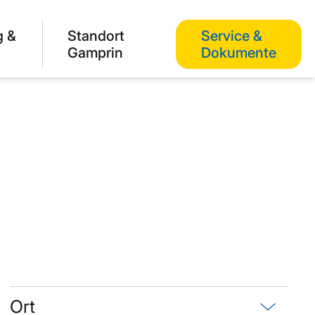
g &
Standort
Service &
Gamprin
Dokumente
Ort