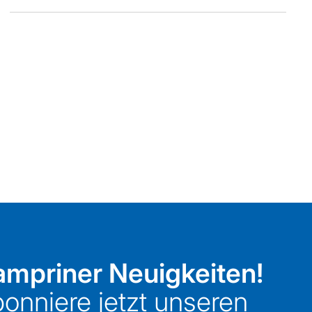
mpriner Neuigkeiten!
onniere jetzt unseren