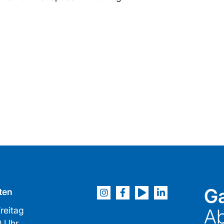
Ga
ten
reitag
Ab
2:00 Uhr