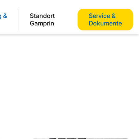
g &
Standort
Service &
Gamprin
Dokumente