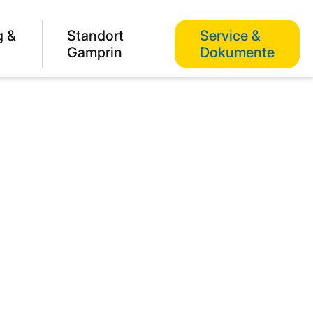
g &
Standort
Service &
Gamprin
Dokumente