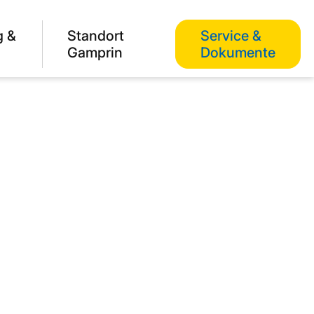
g &
Standort
Service &
Gamprin
Dokumente