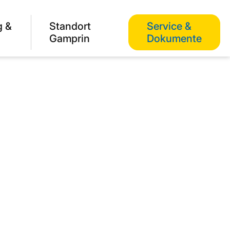
g &
Standort
Service &
Gamprin
Dokumente