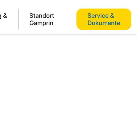
g &
Standort
Service &
Gamprin
Dokumente