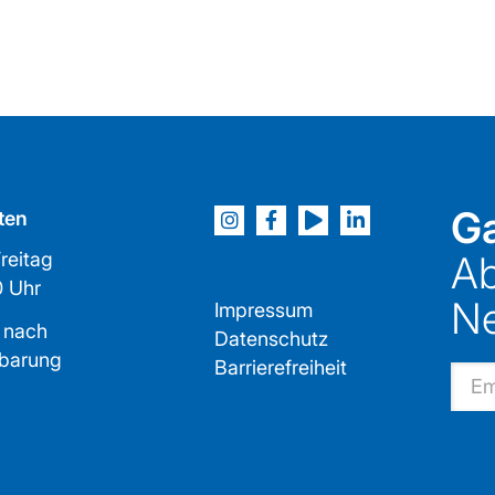
Ga
ten
reitag
Ab
2:00 Uhr
Ne
Impressum
 nach
Datenschutz
nbarung
Barrierefreiheit
Email