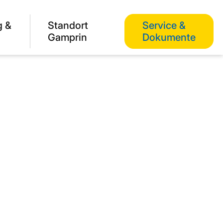
g &
Standort
Service &
Gamprin
Dokumente