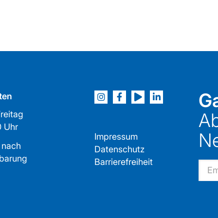
Ga
ten
reitag
Ab
2:00 Uhr
Ne
Impressum
 nach
Datenschutz
nbarung
Barrierefreiheit
Email