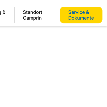
g &
Standort
Service &
Gamprin
Dokumente