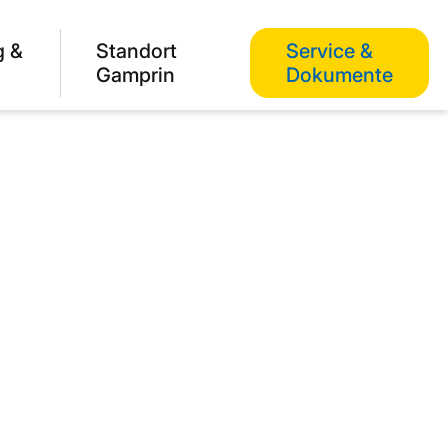
g &
Standort
Service &
Gamprin
Dokumente