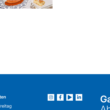
Ga
ten
reitag
Ab