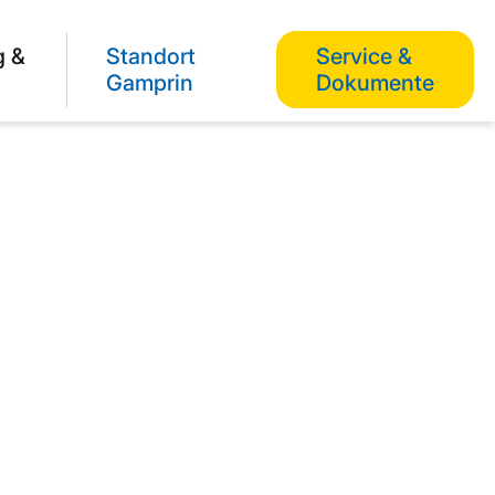
g &
Standort
Service &
Gamprin
Dokumente