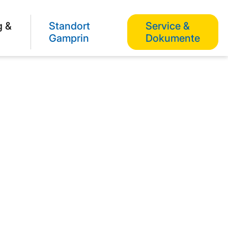
g &
Standort
Service &
Gamprin
Dokumente