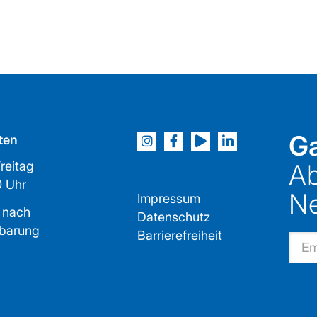
Ga
ten
reitag
Ab
2:00 Uhr
Ne
Impressum
 nach
Datenschutz
nbarung
Barrierefreiheit
Email