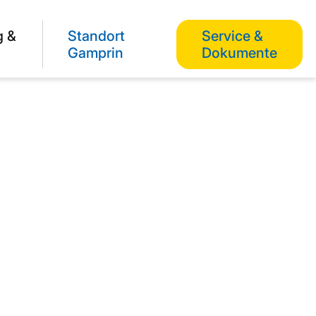
g &
Standort
Service &
Gamprin
Dokumente