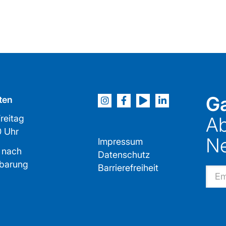
Ga
ten
reitag
Ab
2:00 Uhr
Ne
Impressum
 nach
Datenschutz
nbarung
Barrierefreiheit
Email