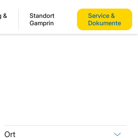
g &
Standort
Service &
Gamprin
Dokumente
Ort