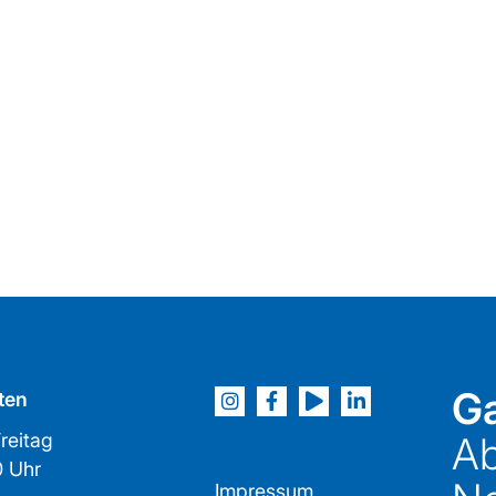
Ga
ten
reitag
Ab
2:00 Uhr
Impressum