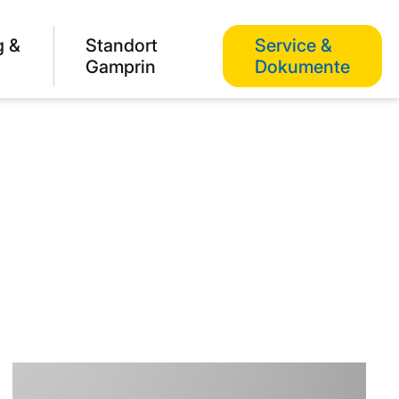
g &
Standort
Service &
Gamprin
Dokumente