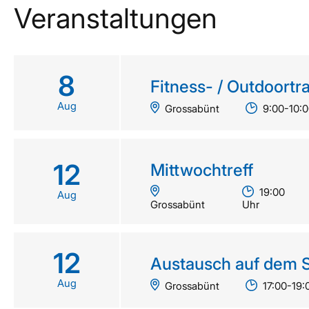
Veranstaltungen
8
Fit­ness- / Out­door­tra
Aug
Grossabünt
9:00-10:0
12
Mitt­wochtreff
19:00
Aug
Grossabünt
Uhr
12
Aus­tausch auf dem 
Aug
Grossabünt
17:00-19: