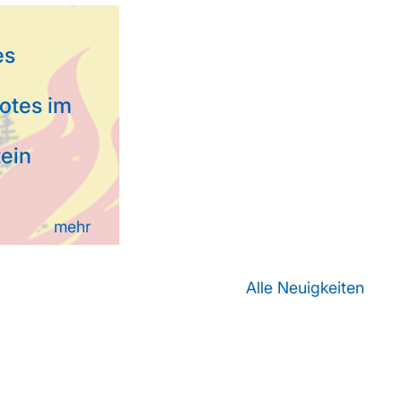
es
otes im
tein
mehr
Alle Neuigkeiten